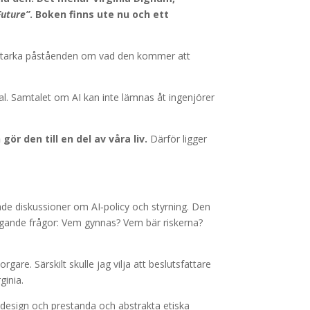
Future”
. Boken finns ute nu och ett
 av starka påståenden om vad den kommer att
al. Samtalet om AI kan inte lämnas åt ingenjörer
gör den till en del av våra liv.
Därför ligger
e diskussioner om AI‑policy och styrning. Den
läggande frågor: Vem gynnas? Vem bär riskerna?
re. Särskilt skulle jag vilja att beslutsfattare
ginia.
emdesign och prestanda och abstrakta etiska