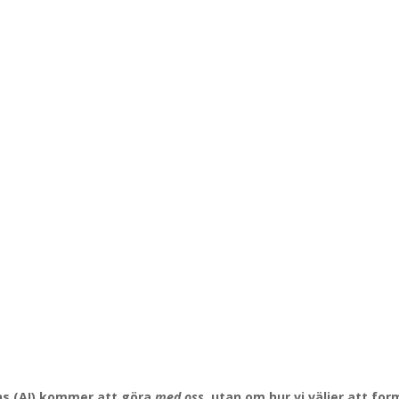
gens (AI) kommer att göra
med oss
, utan om hur vi väljer att fo