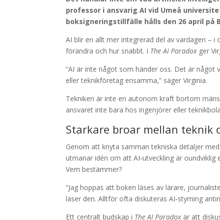
professor i ansvarig AI vid Umeå universite
boksigneringstillfälle hålls den 26 april på
AI blir en allt mer integrerad del av vardagen –
förändra och hur snabbt. I
The AI Paradox
ger Vir
“AI är inte något som händer oss. Det är något v
eller teknikföretag ensamma,” säger Virginia.
Tekniken är inte en autonom kraft bortom mänsk
ansvaret inte bara hos ingenjörer eller teknikbol
Starkare broar mellan teknik 
Genom att knyta samman tekniska detaljer med s
utmanar idén om att AI‑utveckling är oundviklig 
Vem bestämmer?
“Jag hoppas att boken läses av lärare, journalis
läser den. Alltför ofta diskuteras AI‑styrning anti
Ett centralt budskap i
The AI Paradox
är att disku