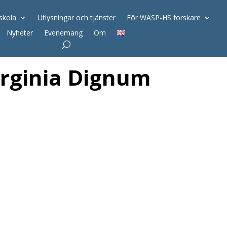
skola
Utlysningar och tjänster
För WASP-HS forskare
Nyheter
Evenemang
Om
irginia Dignum