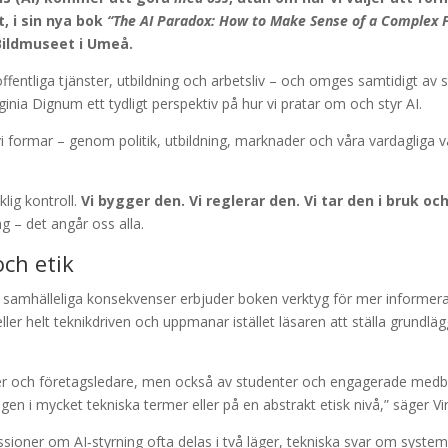
t, i sin nya bok
“The AI Paradox: How to Make Sense of a Complex 
 Bildmuseet i Umeå.
 i offentliga tjänster, utbildning och arbetsliv – och omges samtidigt
ginia Dignum ett tydligt perspektiv på hur vi pratar om och styr AI.
i formar – genom politik, utbildning, marknader och våra vardagliga v
lig kontroll.
Vi bygger den. Vi reglerar den. Vi tar den i bruk och 
ag – det angår oss alla.
och etik
amhälleliga konsekvenser erbjuder boken verktyg för mer informerad
eller helt teknikdriven och uppmanar istället läsaren att ställa grund
ter och företagsledare, men också av studenter och engagerade medborga
ngen i mycket tekniska termer eller på en abstrakt etisk nivå,” säger Vir
ssioner om AI‑styrning ofta delas i två läger, tekniska svar om syst