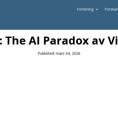
Forskning
Forskar
News
: The AI Paradox av V
Published: mars 04, 2026