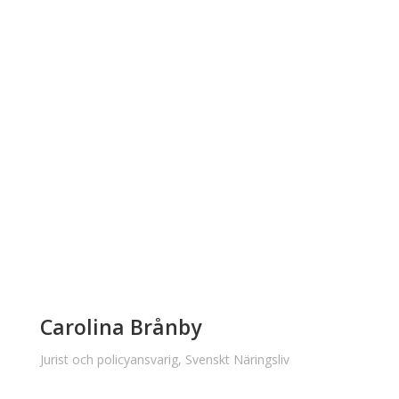
Carolina Brånby
Jurist och policyansvarig, Svenskt Näringsliv