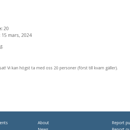
e:
20
:
15 mars, 2024
g.
! Vi kan högst ta med oss 20 personer (först till kvarn gäller).
ents
About
Report pu
News
Report ou