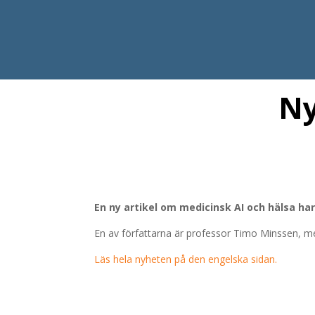
Ny
En ny artikel om medicinsk AI och hälsa har 
En av författarna är professor Timo Minssen, m
Läs hela nyheten på den engelska sidan.