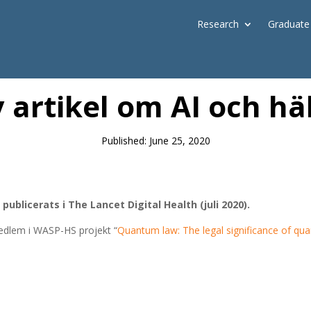
Research
Graduate
News
 artikel om AI och hä
Published: June 25, 2020
publicerats i The Lancet Digital Health (juli 2020).
edlem i WASP-HS projekt “
Quantum law: The legal significance of q