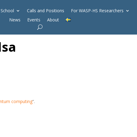
 School
Calls and Positions
For WASP-HS Researchers
News
Events
About
lsa
uantum computing
”.