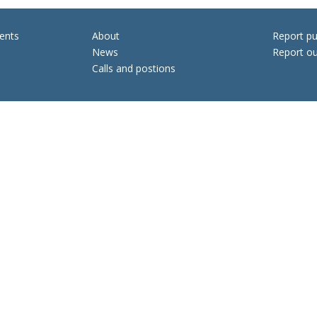
ents
About
Report pu
News
Report ou
Calls and postions