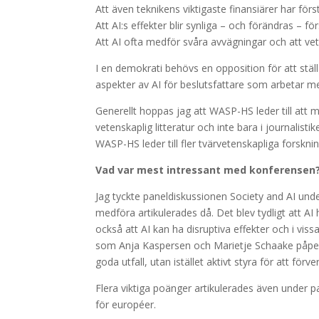
Att även teknikens viktigaste finansiärer har förs
Att AI:s effekter blir synliga – och förändras – f
Att AI ofta medför svåra avvägningar och att vet
I en demokrati behövs en opposition för att stäl
aspekter av AI för beslutsfattare som arbetar me
Generellt hoppas jag att WASP-HS leder till att 
vetenskaplig litteratur och inte bara i journalist
WASP-HS leder till fler tvärvetenskapliga forskni
Vad var mest intressant med konferensen
Jag tyckte paneldiskussionen Society and AI unde
medföra artikulerades då. Det blev tydligt att A
också att AI kan ha disruptiva effekter och i vissa
som Anja Kaspersen och Marietje Schaake påpekad
goda utfall, utan istället aktivt styra för att för
Flera viktiga poänger artikulerades även under p
för européer.