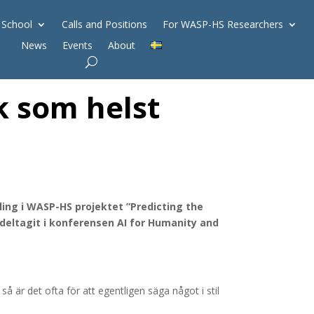
 School
Calls and Positions
For WASP-HS Researchers
News
Events
About
k som helst
ling i WASP-HS projektet ”Predicting the
 deltagit i konferensen AI for Humanity and
å är det ofta för att egentligen säga något i stil