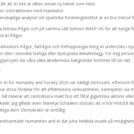
tått att AI inte är vilken annan ny teknik som helst.
örst i interaktionen med människor.
enskapliga analyser vid opartiska forskningsinstitut är en bra metod f
la kritiska frågor och på samma sätt behövs WASP-HS för att borga för
d AI-frågor.
människors frågor, farhågor och förhoppningar kring AI undersöks i ny
iken eller i renodlat hurtiga eller dystopiska debattinlägg. För mig pers
ngsprojekt där våra olika akademiska bakgrunder kommer till sin rätt.
?
r AI for Humanity and Society 2020 var väldigt intressant, eftersom f
I har stora fördelar för att effektivisera verksamheter, exempelvis vi
 fall riskerar att centralisera makt hos ett fåtal gigantiska aktörer elle
e. Jag gillade även Marietje Schaakes slutsats att vi bör motstå dete
verkliga dem. Demokratin är ömtålig.
anelsamtalet Humanities and AI där Juha Heikkilä visade på möjligheten