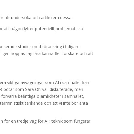
ör att undersöka och artikulera dessa.
 att någon lyfter potentiellt problematiska
anserade studier med förankring i tidigare
onligen hoppas jag lära känna fler forskare och att
lera viktiga avvägningar som AI i samhället kan
a HR-botar som Sara Öhrvall diskuterade, men
r förvärra befintliga ojämlikheter i samhället,
rministiskt tänkande och att vi inte bör anta
 för en tredje väg för AI:: teknik som fungerar