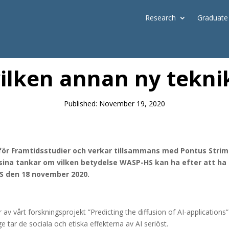
Research
Graduate
News
 vilken annan ny tekni
Published: November 19, 2020
 för Framtidsstudier och verkar tillsammans med Pontus Strim
är sina tankar om vilken betydelse WASP-HS kan ha efter att ha
S den 18 november 2020.
 vårt forskningsprojekt ”Predicting the diffusion of AI-applications” s
ge tar de sociala och etiska effekterna av AI seriöst.