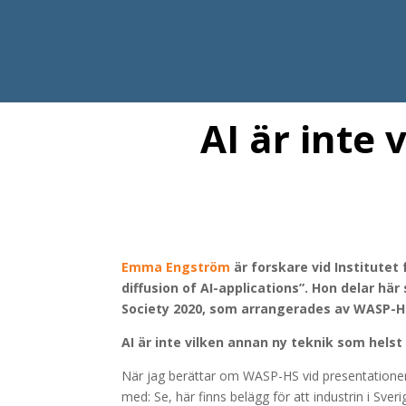
AI är inte
Emma Engström
är forskare vid Institutet
diffusion of AI-applications”. Hon delar h
Society 2020, som arrangerades av WASP-H
AI är inte vilken annan ny teknik som helst
När jag berättar om WASP-HS vid presentationer av
med: Se, här finns belägg för att industrin i Sveri