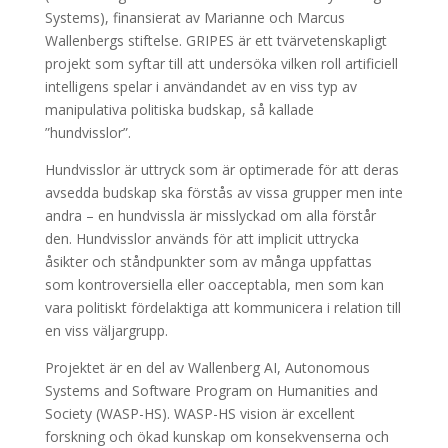
Systems), finansierat av Marianne och Marcus
Wallenbergs stiftelse. GRIPES är ett tvärvetenskapligt
projekt som syftar till att undersöka vilken roll artificiell
intelligens spelar i användandet av en viss typ av
manipulativa politiska budskap, så kallade
”hundvisslor”.
Hundvisslor är uttryck som är optimerade för att deras
avsedda budskap ska förstås av vissa grupper men inte
andra – en hundvissla är misslyckad om alla förstår
den. Hundvisslor används för att implicit uttrycka
åsikter och ståndpunkter som av många uppfattas
som kontroversiella eller oacceptabla, men som kan
vara politiskt fördelaktiga att kommunicera i relation till
en viss väljargrupp.
Projektet är en del av Wallenberg AI, Autonomous
Systems and Software Program on Humanities and
Society (WASP-HS). WASP-HS vision är excellent
forskning och ökad kunskap om konsekvenserna och