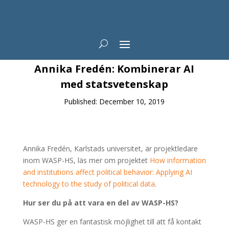
News
Annika Fredén: Kombinerar AI
med statsvetenskap
Published: December 10, 2019
Annika Fredén, Karlstads universitet, är projektledare
inom WASP-HS, läs mer om projektet
How information
and institutions affect political behavior: Applying AI
technology to the study of political data
.
Hur ser du på att vara en del av WASP-HS?
WASP-HS ger en fantastisk möjlighet till att få kontakt