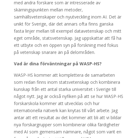
med andra forskare som är intresserade av
skärningspunkten mellan metoder,
samhällsvetenskaper och nyutveckling inom AI. Det är
unikt för Sverige, där det annars ofta finns ganska
fasta linjer mellan till exempel datavetenskap och mitt
eget område, statsvetenskap. Jag uppskattar att få ha
ett utbyte och en öppen syn på forskning med fokus
på vetenskap snarare än på delområden.
Vad är dina förväntningar på WASP-HS?
WASP-HS kommer att komplettera de samarbeten
som redan finns inom statsvetenskap och kombinera
kunskap från ett antal starka universitet i Sverige till
något nytt. Jag är också nyfiken på att se hur WASP-HS
forskarskola kommer att utvecklas och hur
internationella nätverk kan knytas till vårt arbete. Jag
antar att ett resultat av det kommer att bli att vi bildar
nya forskargrupper som kombinerar olika färdigheter
med AI som gemensam nämnare, något som varit en