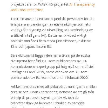
projektledare för WASP-HS-projektet
AI Transparency
and Consumer Trust
.
I artikeln används ett socio-juridiskt perspektiv för att
analysera användningen av etiska riktlinjer som ett
verktyg för styrning vid utveckling och användning av
artificiell intelligens (AI). Detta har blivit ett viktigt
politiskt område i flera stora jurisdiktioner, inklusive
Kina och Japan, liksom EU.
Särskild tonvikt läggs i den här artikeln på de etiska
riktlinjerna för pålitlig AI som publicerades av EU-
kommissionens expertgrupp på hög nivå om artificiell
intelligens i april 2019, samt vitboken om AI, som
publicerades av EU-kommissionen i februari 2020.
Artikeln avslutas med att peka på utmaningarna mellan
teknisk och juridisk förändring, behovet av att gå från
princip till process i styrningen av AI, och de
tvärvetenskapliga behoven i studien av samtida