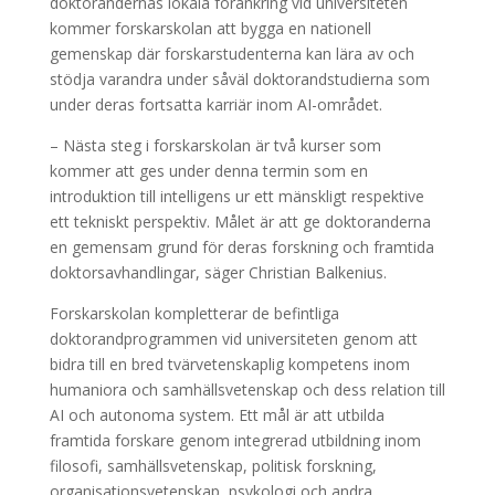
doktorandernas lokala förankring vid universiteten
kommer forskarskolan att bygga en nationell
gemenskap där forskarstudenterna kan lära av och
stödja varandra under såväl doktorandstudierna som
under deras fortsatta karriär inom AI-området.
– Nästa steg i forskarskolan är två kurser som
kommer att ges under denna termin som en
introduktion till intelligens ur ett mänskligt respektive
ett tekniskt perspektiv. Målet är att ge doktoranderna
en gemensam grund för deras forskning och framtida
doktorsavhandlingar, säger Christian Balkenius.
Forskarskolan kompletterar de befintliga
doktorandprogrammen vid universiteten genom att
bidra till en bred tvärvetenskaplig kompetens inom
humaniora och samhällsvetenskap och dess relation till
AI och autonoma system. Ett mål är att utbilda
framtida forskare genom integrerad utbildning inom
filosofi, samhällsvetenskap, politisk forskning,
organisationsvetenskap, psykologi och andra