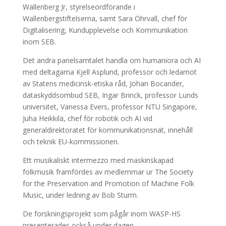
Wallenberg Jr, styrelseordförande i
Wallenbergstiftelserna, samt Sara Öhrvall, chef för
Digitalisering, Kundupplevelse och Kommunikation
inom SEB.
Det andra panelsamtalet handla om humaniora och AI
med deltagarna Kjell Asplund, professor och ledamot
av Statens medicinsk-etiska råd, Johan Bocander,
dataskyddsombud SEB, Ingar Brinck, professor Lunds
universitet, Vanessa Evers, professor NTU Singapore,
Juha Heikkilä, chef för robotik och AI vid
generaldirektoratet för kommunikationsnät, innehåll
och teknik EU-kommissionen.
Ett musikaliskt intermezzo med maskinskapad
folkmusik framfördes av medlemmar ur The Society
for the Preservation and Promotion of Machine Folk
Music, under ledning av Bob Sturm.
De forskningsprojekt som pågår inom WASP-HS
presenterades också under dagen.