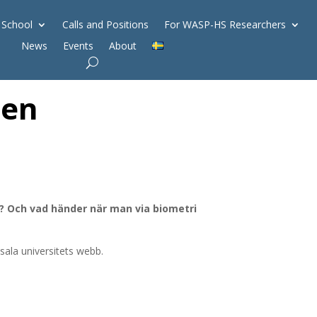
 School
Calls and Positions
For WASP-HS Researchers
News
Events
About
gen
m? Och vad händer när man via biometri
sala universitets webb.