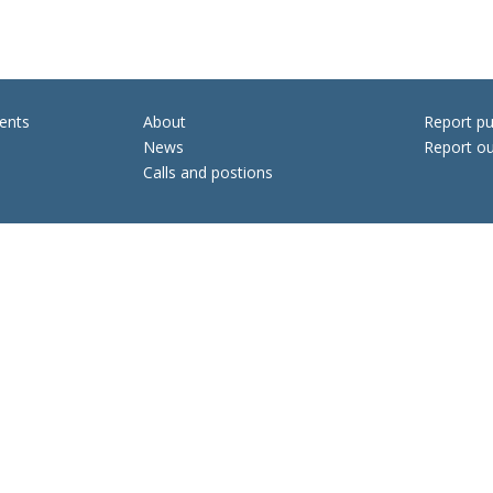
ents
About
Report pu
News
Report ou
Calls and postions