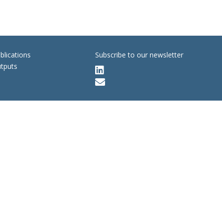
blications
Subscribe to our newsletter
tputs

