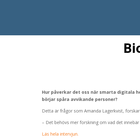
Bi
Hur påverkar det oss när smarta digitala h
börjar spåra avvikande personer?
Detta är frågor som Amanda Lagerkvist, forskare 
– Det behövs mer forskning om vad det innebär a
Läs hela intervjun.